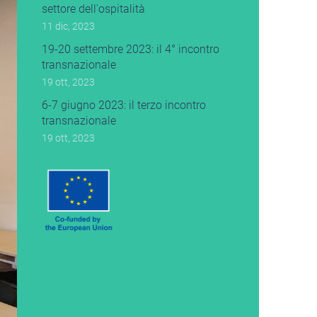
settore dell'ospitalità
11 dic, 2023
19-20 settembre 2023: il 4° incontro
transnazionale
19 ott, 2023
6-7 giugno 2023: il terzo incontro
transnazionale
19 ott, 2023