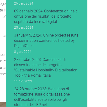
lege
26 gen, 2024
e il
09 gennaio 2024: Conferenza online di
diffusione dei risultati del progetto
one”
ospitata da Inercia Digital
25 gen, 2024
January 5, 2024: Online project results
lità
dissemination conference hosted by
DigitalGuest
8 gen, 2024
ject
27 ottobre 2023: Conferenza di
ia e
disseminazione del progetto
arta
"Sustainable Hospitality Digitalisation
nche
Toolkit" a Roma, Italia
11 dic, 2023
24-28 ottobre 2023: Workshop di
formazione sulla digitalizzazione
dell'ospitalità sostenibile per gli
studenti dell'IFP nel