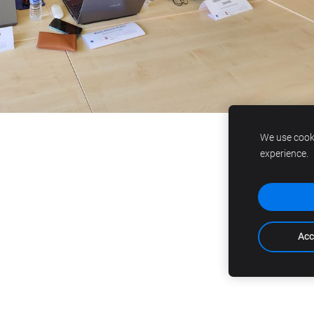
We use cooki
experience.
Acc