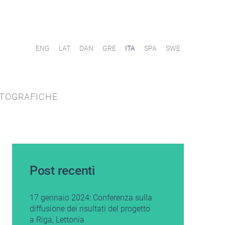
ENG
LAT
DAN
GRE
ITA
SPA
SWE
OTOGRAFICHE
Post recenti
17 gennaio 2024: Conferenza sulla
diffusione dei risultati del progetto
a Riga, Lettonia