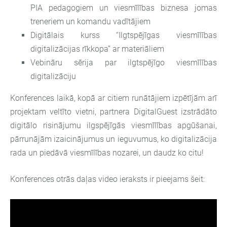
PIA pedagogiem un viesmīlības biznesa jomas
treneriem un komandu vadītājiem
Digitālais kurss “Ilgtspējīgas viesmīlības
digitalizācijas rīkkopa” ar materiāliem
Vebināru sērija par ilgtspējīgo viesmīlības
digitalizāciju
Konferences laikā, kopā ar citiem runātājiem izpētījām arī
projektam veltīto vietni, partnera DigitalGuest izstrādāto
digitālo risinājumu ilgspējīgās viesmīlības apgūšanai,
pārrunājām izaicinājumus un ieguvumus, ko digitalizācija
rada un piedāvā viesmīlības nozarei, un daudz ko citu!
Konferences otrās daļas video ieraksts ir pieejams šeit: