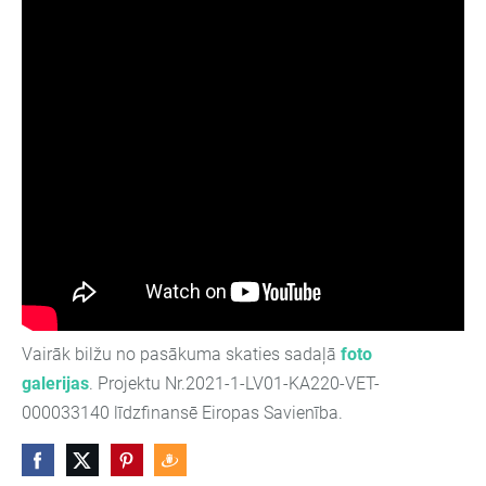
Vairāk bilžu no pasākuma skaties sadaļā
foto
galerijas
.
Projektu Nr.2021-1-LV01-KA220-VET-
000033140 līdzfinansē Eiropas Savienība.