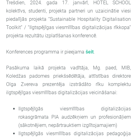
Trešdien, 2024. gada 17. janvārī, HOTEL SCHOOL
kolektīvs, studenti, projekta partneri un uzaicinātie viesi
piedalījās projekta “Sustainable Hospitality Digitalisation
Toolkit” / “Ilgtspējīgas viesmīlības digitalizācijas rīkkopa”
projekta rezultātu izplatīšanas konferencē.
Konferences programma ir pieejama
šeit
.
Pasākuma laikā projekta vadītāja, Mg. paed, MIB,
Koledžas padomes priekšsēdētāja, attīstības direktore
Olga Zvereva prezentēja izstrādāto rīku komplektu
ilgtspējīgas viesmīlības digitalizācijas veicināšanai:
Ilgtspējīgās viesmīlības digitalizācijas
rokasgrāmata PIA audzēkņiem un profesionāļiem
(sākotnējiem, nepārtrauktiem izglītojamajiem)
Ilgtspējīgās viesmīlības digitalizācijas pedagoģija